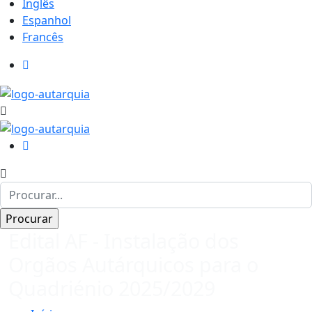
Inglês
Espanhol
Francês
Edital AF - Instalação dos
Orgãos Autárquicos para o
Quadriénio 2025/2029