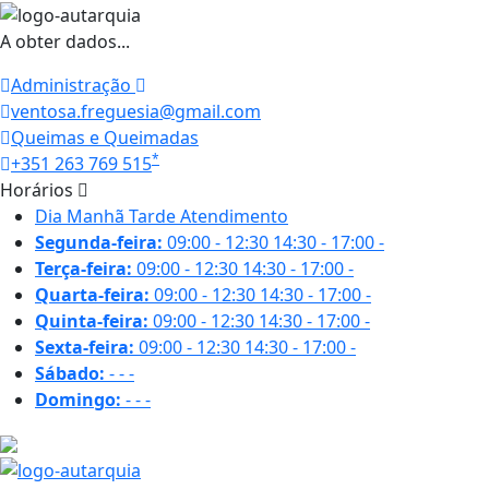
A obter dados...
Administração
ventosa.freguesia@gmail.com
Queimas e Queimadas
*
+351 263 769 515
Horários
Dia
Manhã
Tarde
Atendimento
Segunda-feira:
09:00 - 12:30
14:30 - 17:00
-
Terça-feira:
09:00 - 12:30
14:30 - 17:00
-
Quarta-feira:
09:00 - 12:30
14:30 - 17:00
-
Quinta-feira:
09:00 - 12:30
14:30 - 17:00
-
Sexta-feira:
09:00 - 12:30
14:30 - 17:00
-
Sábado:
-
-
-
Domingo:
-
-
-
19.5 ºC