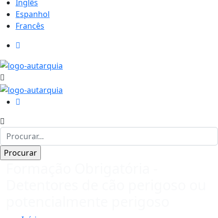
Inglês
Espanhol
Francês
Formação Obrigatória -
Detentores de cão perigoso ou
potencialmente perigoso