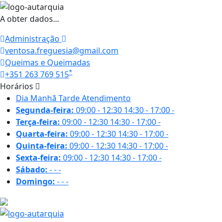
A obter dados...
Administração
ventosa.freguesia@gmail.com
Queimas e Queimadas
*
+351 263 769 515
Horários
Dia
Manhã
Tarde
Atendimento
Segunda-feira:
09:00 - 12:30
14:30 - 17:00
-
Terça-feira:
09:00 - 12:30
14:30 - 17:00
-
Quarta-feira:
09:00 - 12:30
14:30 - 17:00
-
Quinta-feira:
09:00 - 12:30
14:30 - 17:00
-
Sexta-feira:
09:00 - 12:30
14:30 - 17:00
-
Sábado:
-
-
-
Domingo:
-
-
-
28.3 ºC