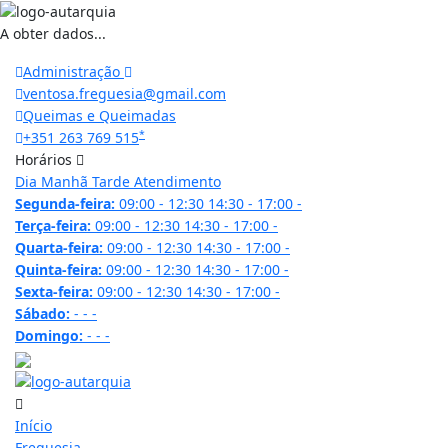
A obter dados...
Administração
ventosa.freguesia@gmail.com
Queimas e Queimadas
*
+351 263 769 515
Horários
Dia
Manhã
Tarde
Atendimento
Segunda-feira:
09:00 - 12:30
14:30 - 17:00
-
Terça-feira:
09:00 - 12:30
14:30 - 17:00
-
Quarta-feira:
09:00 - 12:30
14:30 - 17:00
-
Quinta-feira:
09:00 - 12:30
14:30 - 17:00
-
Sexta-feira:
09:00 - 12:30
14:30 - 17:00
-
Sábado:
-
-
-
Domingo:
-
-
-
22.3 ºC
Início
Freguesia