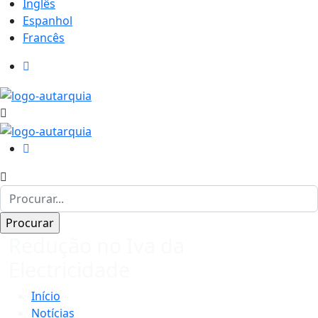
Inglês
Espanhol
Francês
Redução no Iva da
Electricidade
Início
Notícias