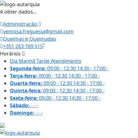
A obter dados...
Administração
ventosa.freguesia@gmail.com
Queimas e Queimadas
*
+351 263 769 515
Horários
Dia
Manhã
Tarde
Atendimento
Segunda-feira:
09:00 - 12:30
14:30 - 17:00
-
Terça-feira:
09:00 - 12:30
14:30 - 17:00
-
Quarta-feira:
09:00 - 12:30
14:30 - 17:00
-
Quinta-feira:
09:00 - 12:30
14:30 - 17:00
-
Sexta-feira:
09:00 - 12:30
14:30 - 17:00
-
Sábado:
-
-
-
Domingo:
-
-
-
24 ºC