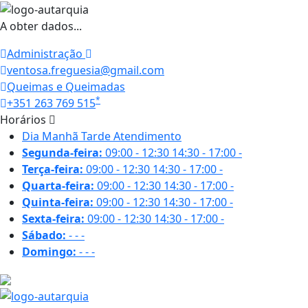
A obter dados...
Administração
ventosa.freguesia@gmail.com
Queimas e Queimadas
*
+351 263 769 515
Horários
Dia
Manhã
Tarde
Atendimento
Segunda-feira:
09:00 - 12:30
14:30 - 17:00
-
Terça-feira:
09:00 - 12:30
14:30 - 17:00
-
Quarta-feira:
09:00 - 12:30
14:30 - 17:00
-
Quinta-feira:
09:00 - 12:30
14:30 - 17:00
-
Sexta-feira:
09:00 - 12:30
14:30 - 17:00
-
Sábado:
-
-
-
Domingo:
-
-
-
19.1 ºC