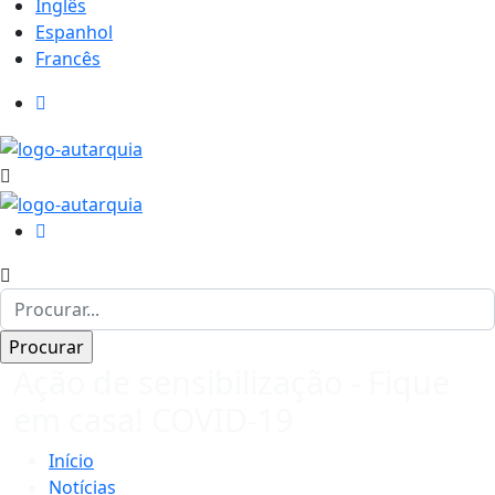
Inglês
Espanhol
Francês
Ação de sensibilização - Fique
em casa! COVID-19
Início
Notícias