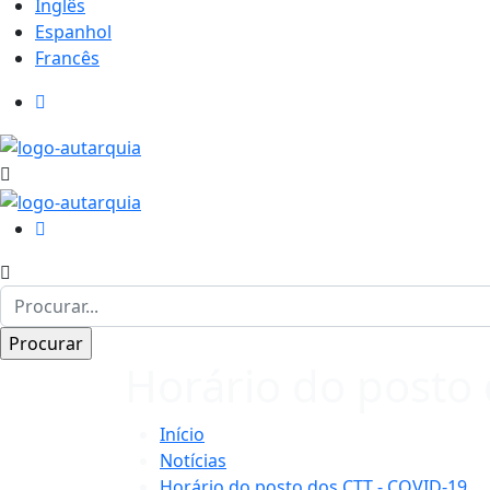
Inglês
Espanhol
Francês
Horário do posto
Início
Notícias
Horário do posto dos CTT - COVID-19