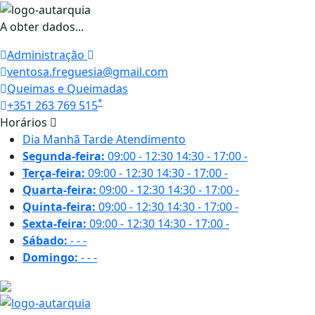
A obter dados...
Administração
ventosa.freguesia@gmail.com
Queimas e Queimadas
*
+351 263 769 515
Horários
Dia
Manhã
Tarde
Atendimento
Segunda-feira:
09:00 - 12:30
14:30 - 17:00
-
Terça-feira:
09:00 - 12:30
14:30 - 17:00
-
Quarta-feira:
09:00 - 12:30
14:30 - 17:00
-
Quinta-feira:
09:00 - 12:30
14:30 - 17:00
-
Sexta-feira:
09:00 - 12:30
14:30 - 17:00
-
Sábado:
-
-
-
Domingo:
-
-
-
18.3 ºC