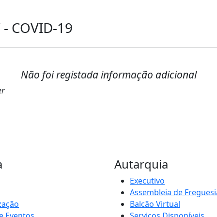
 - COVID-19
Não foi registada informação adicional
er
a
Autarquia
Executivo
Assembleia de Freguesi
zação
Balcão Virtual
e Eventos
Serviços Disponíveis