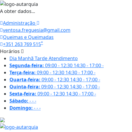
A obter dados...
Administração
ventosa.freguesia@gmail.com
Queimas e Queimadas
*
+351 263 769 515
Horários
Dia
Manhã
Tarde
Atendimento
Segunda-feira:
09:00 - 12:30
14:30 - 17:00
-
Terça-feira:
09:00 - 12:30
14:30 - 17:00
-
Quarta-feira:
09:00 - 12:30
14:30 - 17:00
-
Quinta-feira:
09:00 - 12:30
14:30 - 17:00
-
Sexta-feira:
09:00 - 12:30
14:30 - 17:00
-
Sábado:
-
-
-
Domingo:
-
-
-
24.6 ºC