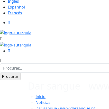
Inglês
Espanhol
Francês
Dar sangue - www
Início
Notícias
Dar sangue - www.darsangue.pt