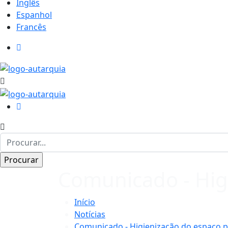
Inglês
Espanhol
Francês
Comunicado - Hig
Início
Notícias
Comunicado - Higienização do espaço p