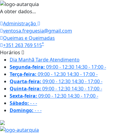
A obter dados...
Administração
ventosa.freguesia@gmail.com
Queimas e Queimadas
*
+351 263 769 515
Horários
Dia
Manhã
Tarde
Atendimento
Segunda-feira:
09:00 - 12:30
14:30 - 17:00
-
Terça-feira:
09:00 - 12:30
14:30 - 17:00
-
Quarta-feira:
09:00 - 12:30
14:30 - 17:00
-
Quinta-feira:
09:00 - 12:30
14:30 - 17:00
-
Sexta-feira:
09:00 - 12:30
14:30 - 17:00
-
Sábado:
-
-
-
Domingo:
-
-
-
19.2 ºC