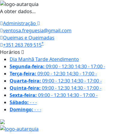
A obter dados...
Administração
ventosa.freguesia@gmail.com
Queimas e Queimadas
*
+351 263 769 515
Horários
Dia
Manhã
Tarde
Atendimento
Segunda-feira:
09:00 - 12:30
14:30 - 17:00
-
Terça-feira:
09:00 - 12:30
14:30 - 17:00
-
Quarta-feira:
09:00 - 12:30
14:30 - 17:00
-
Quinta-feira:
09:00 - 12:30
14:30 - 17:00
-
Sexta-feira:
09:00 - 12:30
14:30 - 17:00
-
Sábado:
-
-
-
Domingo:
-
-
-
18.5 ºC