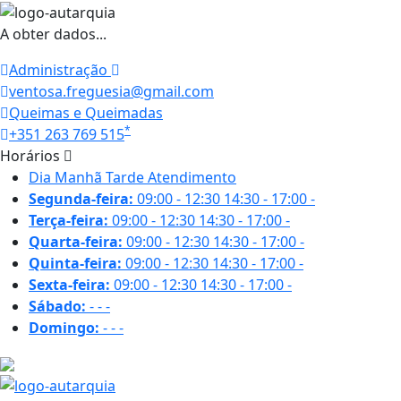
A obter dados...
Administração
ventosa.freguesia@gmail.com
Queimas e Queimadas
*
+351 263 769 515
Horários
Dia
Manhã
Tarde
Atendimento
Segunda-feira:
09:00 - 12:30
14:30 - 17:00
-
Terça-feira:
09:00 - 12:30
14:30 - 17:00
-
Quarta-feira:
09:00 - 12:30
14:30 - 17:00
-
Quinta-feira:
09:00 - 12:30
14:30 - 17:00
-
Sexta-feira:
09:00 - 12:30
14:30 - 17:00
-
Sábado:
-
-
-
Domingo:
-
-
-
18.5 ºC