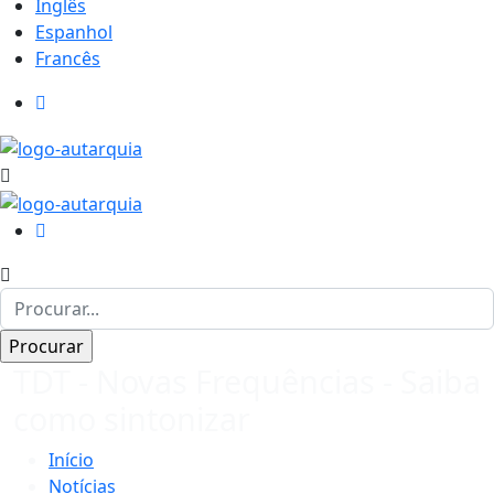
Inglês
Espanhol
Francês
TDT - Novas Frequências - Saiba
como sintonizar
Início
Notícias