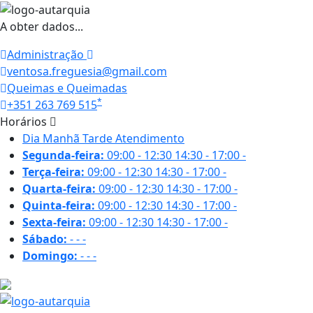
A obter dados...
Administração
ventosa.freguesia@gmail.com
Queimas e Queimadas
*
+351 263 769 515
Horários
Dia
Manhã
Tarde
Atendimento
Segunda-feira:
09:00 - 12:30
14:30 - 17:00
-
Terça-feira:
09:00 - 12:30
14:30 - 17:00
-
Quarta-feira:
09:00 - 12:30
14:30 - 17:00
-
Quinta-feira:
09:00 - 12:30
14:30 - 17:00
-
Sexta-feira:
09:00 - 12:30
14:30 - 17:00
-
Sábado:
-
-
-
Domingo:
-
-
-
26.2 ºC