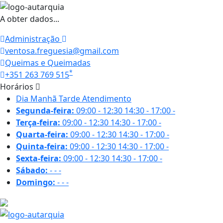
A obter dados...
Administração
ventosa.freguesia@gmail.com
Queimas e Queimadas
*
+351 263 769 515
Horários
Dia
Manhã
Tarde
Atendimento
Segunda-feira:
09:00 - 12:30
14:30 - 17:00
-
Terça-feira:
09:00 - 12:30
14:30 - 17:00
-
Quarta-feira:
09:00 - 12:30
14:30 - 17:00
-
Quinta-feira:
09:00 - 12:30
14:30 - 17:00
-
Sexta-feira:
09:00 - 12:30
14:30 - 17:00
-
Sábado:
-
-
-
Domingo:
-
-
-
29.1 ºC