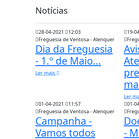
Notícias
28-04-2021
12:03
19-0
Freguesia de Ventosa - Alenquer
Freg
Dia da Freguesia
Avi
- 1.º de Maio...
At
pre
Ler mais
ma
Ler m
01-04-2021
11:57
01-0
Freguesia de Ventosa - Alenquer
Freg
Campanha -
Doe
Vamos todos
- M