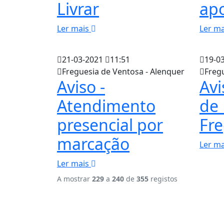
Livrar
ap
Ler mais
Ler m
21-03-2021
11:51
19-0
Freguesia de Ventosa - Alenquer
Freg
Aviso -
Avi
Atendimento
de 
presencial por
Fre
marcação
Ler m
Ler mais
A mostrar
229
a
240
de
355
registos