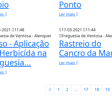
oio
Ponto
ais
Ler mais
3-2021
11:48
17-03-2021
11:44
uesia de Ventosa - Alenquer
Freguesia de Ventosa - Al
so - Aplicação
Rastreio do
Herbicída na
Cancro da M
guesia...
Ler mais
ais
1
2
...
17
18
19