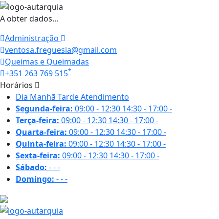
A obter dados...
Administração
ventosa.freguesia@gmail.com
Queimas e Queimadas
*
+351 263 769 515
Horários
Dia
Manhã
Tarde
Atendimento
Segunda-feira:
09:00 - 12:30
14:30 - 17:00
-
Terça-feira:
09:00 - 12:30
14:30 - 17:00
-
Quarta-feira:
09:00 - 12:30
14:30 - 17:00
-
Quinta-feira:
09:00 - 12:30
14:30 - 17:00
-
Sexta-feira:
09:00 - 12:30
14:30 - 17:00
-
Sábado:
-
-
-
Domingo:
-
-
-
18.9 ºC