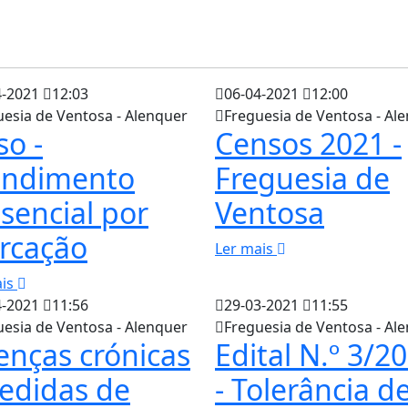
4-2021
12:03
06-04-2021
12:00
uesia de Ventosa - Alenquer
Freguesia de Ventosa - Al
so -
Censos 2021 -
endimento
Freguesia de
sencial por
Ventosa
rcação
Ler mais
ais
4-2021
11:56
29-03-2021
11:55
uesia de Ventosa - Alenquer
Freguesia de Ventosa - Al
nças crónicas
Edital N.º 3/2
edidas de
- Tolerância d