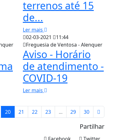
terrenos até 15
de...
Ler mais
02-03-2021
11:44
enquer
Freguesia de Ventosa - Alenquer
Aviso - Horário
ama
de atendimento -
COVID-19
Ler mais
20
21
22
23
...
29
30
Partilhar
Facebook
Twitter