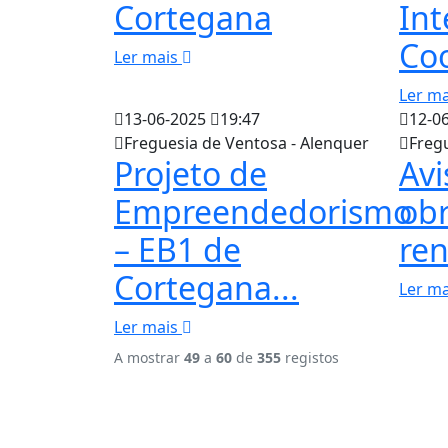
Cortegana
Int
Coo
Ler mais
Ler m
13-06-2025
19:47
12-0
Freguesia de Ventosa - Alenquer
Freg
Projeto de
Avi
Empreendedorismo
obr
– EB1 de
ren
Cortegana...
Ler m
Ler mais
A mostrar
49
a
60
de
355
registos