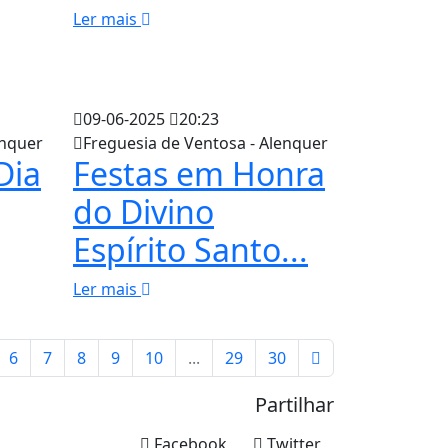
Ler mais
09-06-2025
20:23
enquer
Freguesia de Ventosa - Alenquer
Dia
Festas em Honra
do Divino
Espírito Santo...
Ler mais
6
7
8
9
10
...
29
30
Partilhar
Facebook
Twitter