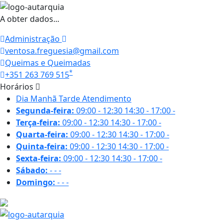
A obter dados...
Administração
ventosa.freguesia@gmail.com
Queimas e Queimadas
*
+351 263 769 515
Horários
Dia
Manhã
Tarde
Atendimento
Segunda-feira:
09:00 - 12:30
14:30 - 17:00
-
Terça-feira:
09:00 - 12:30
14:30 - 17:00
-
Quarta-feira:
09:00 - 12:30
14:30 - 17:00
-
Quinta-feira:
09:00 - 12:30
14:30 - 17:00
-
Sexta-feira:
09:00 - 12:30
14:30 - 17:00
-
Sábado:
-
-
-
Domingo:
-
-
-
19 ºC