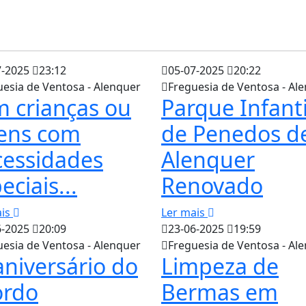
7-2025
23:12
05-07-2025
20:22
uesia de Ventosa - Alenquer
Freguesia de Ventosa - Al
 crianças ou
Parque Infanti
vens com
de Penedos d
cessidades
Alenquer
eciais...
Renovado
ais
Ler mais
6-2025
20:09
23-06-2025
19:59
uesia de Ventosa - Alenquer
Freguesia de Ventosa - Al
aniversário do
Limpeza de
ordo
Bermas em