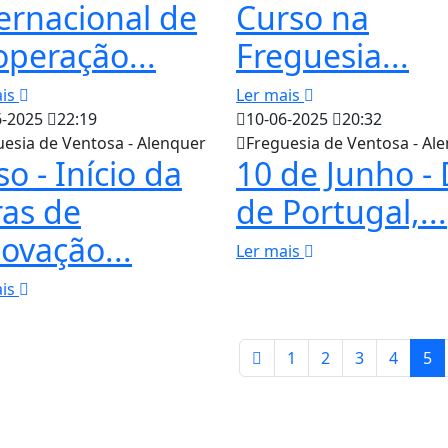
ernacional de
Curso na
peração...
Freguesia...
ais
Ler mais
6-2025
22:19
10-06-2025
20:32
uesia de Ventosa - Alenquer
Freguesia de Ventosa - Al
so - Início da
10 de Junho - 
as de
de Portugal,...
ovação...
Ler mais
ais
1
2
3
4
5