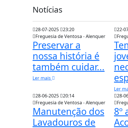
Notícias
28-07-2025
23:20
22-0
Freguesia de Ventosa - Alenquer
Freg
Preservar a
Tem
nossa história é
jo
também cuidar...
ne
esp
Ler mais
Ler m
28-06-2025
20:14
28-0
Freguesia de Ventosa - Alenquer
Freg
Manutenção dos
8º 
Lavadouros de
Ac